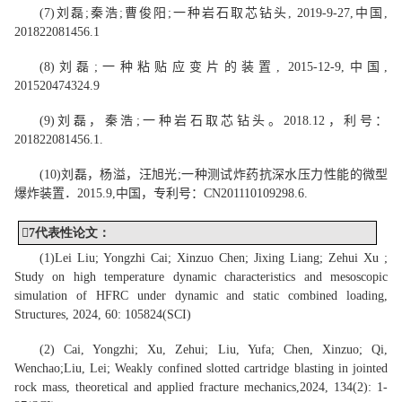
(7)
刘磊
;
秦浩
;
曹俊阳
;
一种岩石取芯钻头
, 2019-9-27,
中国
,
201822081456.1
(8)
刘磊
;
一种粘贴应变片的装置
, 2015-12-9,
中国
,
201520474324.9
(
9)
刘磊，
秦浩
;
一种岩石取芯钻头
。
201
8.12，
利号：
201822081456.1.
(
10
)
刘磊，杨溢，汪旭光
;
一种测试炸药抗深水压力性能的微型
爆炸装置．2015.9,中国，专利号：
CN201110109298.6
.

7
代表性
论文：
(1)
Lei Liu
; Yongzhi Cai; Xinzuo Chen; Jixing Liang; Zehui Xu ;
Study on high temperature dynamic characteristics and mesoscopic
simulation of HFRC under dynamic and static combined loading,
Structures, 2024, 60: 105824
(
SCI
)
(2) Cai, Yongzhi; Xu, Zehui; Liu, Yufa; Chen, Xinzuo; Qi,
Wenchao;
Liu, Lei
; Weakly confined slotted cartridge blasting in jointed
rock mass, theoretical and applied fracture mechanics,2024, 134(2): 1-