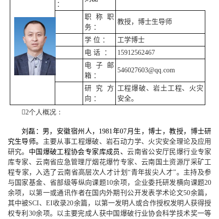
：
职称
职
教授
，博士生导师
务
：
学
位
：
工学博士
电
话
：
15912562467
电子邮
546027603
@qq
.com
箱
：
研究方
工程爆破、岩土工程、火灾
向
：
安全
。

2
个人
概况
：
刘磊
：
男
，
安徽宿州人，
1981年07月生，
博士，教授
，
博士
研
究生导师
。
主要从事
工程
爆破
、岩石动力学
、
火灾
安全理论及应用
研究。
中国爆破工程协会专家库成员、
云南省公安厅民爆行业专家
库专家、云南省应急管理厅烟花爆竹专家、云南
国土
资源厅采矿工
程专家
，
入选
了
云南省高层次人才计划
“
青年拔尖人才
”
。主持及参
与国家
基金
、
省部级等纵向课题
10
余
项，企业委托研发横向课题
20
余
项，
以第一或通讯作者在国内外期刊公开发表
学术
论文
50
余
篇，
其中
被
SCI
、
EI
收录
20
余篇
，
以第一发明人或合作授权发明人获得授
权专利
30
余项。以主要完成人获中国爆破行业协会科学技术奖一等