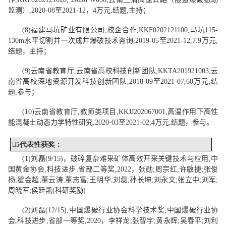
监测）
,2020-08
至
2021-12
，
4
万元
,
结题
,
主持
；
(
8
)
福建马坑矿业有限公司
,
校企合作
,KKF0202121100,
马坑
115-
130m
水平切割井一次成井爆破技术咨询
,2019-05
至
2021-12,7.9
万元
,
结题
，
主持
；
(
9
)
云南省教育厅
,
云南省高校科技创新团队
,KKTA201921003,
云
南省高校深地资源开发科技创新团队
,2018-09
至
2021-07,60
万元
,
结
题
,
参与
；
(
10
)
云南省教育厅
,
教师类项目
,KKJJ202067001,
高温作用下高性
能混凝土动态力学特性研究
,2020-03
至
2021-02,4
万元
,
结题
，
参与
。

5
代表性
获奖
：
(1)
刘磊
(9/15)
，
破碎复杂难采矿体高效开采关键技术与应用
,
中
国黄金协会
,
科技进步
,
省部二等奖
,
2022
，
张勋
;
周宗红
;
许敏捷
;
张俊
杨
;
翟会超
;
董云涛
;
董志富
;
王明华
;
刘磊
;
孙长坤
;
刘永文
;
张立中
;
刘军
;
周晓军
;
侯廷凯
(
科研奖励
)
(2)
刘磊
(12/15);
中国爆破行业协会科学技术奖
,
中国爆破行业协
会
,
科技进步
,
省部一等奖
,
2020
，
李祥龙
;
张智宇
;
黄永辉
;
吴春平
;
刘利