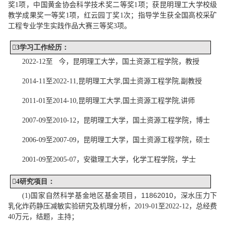
奖
1
项，
中国黄金协会科学技术奖二等奖
1
项
；
获
昆明理工大学校级
教学成果奖一等奖
1
项，
红云园丁奖
1
次
；
指导学生获
全国高校采矿
工程专业学生实践作品大赛三等奖
3
项
。

3
学习工作经历
：
202
2
-1
2
至
今，昆明理工大学，国土资源工程学院
，教授
201
4
-
11
至
202
2
-
11
,
昆明理工大学
,
国土资源工程学院
,
副教授
201
1
-0
1
至
20
14-10
,
昆明理工大学
,
国土资源工程学院
,
讲
师
2007
-
09
至
2010
-
12
，昆明理工大学，国土资源工程学院，
博士
2006
-
09
至
2007
-
09
，昆明理工大学，国土资源工程学院，
硕士
2001
-
09
至
2005
-
07
，安徽理工大学，化学工程学院，
学士

4
研究项目
：
11862010
深水压力下
(1)
国家自然科学基金
地区基金
项目，
，
乳化炸药静压减敏实验研究及机理分析
，
201
9
-
01
至
20
22
-
12
，总经费
4
0
万元，
结题
，主持
；