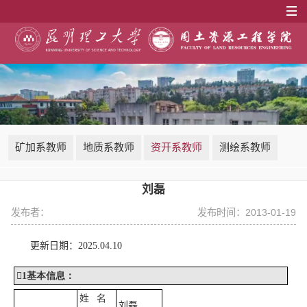
矿加系教师
地质系教师
资开系教师
测绘系教师
刘磊
发布者：
发布时间：2013-01-19
更新日期：
202
5
.
0
4.10

1
基本信息
：
姓
名
刘磊