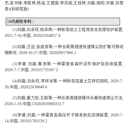
杰
;
梁书锋
;
李胜林
;
杨溢
;
王建国
;
李洪超
;
王桂林
;
刘磊
;
杨阳
;
许晨
;
孙慧
青
)
(
科研奖励
)

6
代表性
专利：
(1)
刘磊
;
刘永旺
;
徐泽辉
;
一种新型岩土工程用安全支撑防护装置
,
2021-7-16,
中国
, 202022564857.X
(2)
刘磊
;
王远
;
张成良
等
;
一种长距离隧道快速降尘防扩散可移动
隔断帘
, 2020-10-27,
中国
, 202020017066.2
(3)
李睿
;
刘磊
;
秦浩
等
;
一种霍普金森杆试件保护及回收装置
,
2020-7-7,
中国
, 201921735367.2
(4)
刘磊
;
刘永旺
;
李祥龙
等
;
一种新型混凝土芯样切割机
, 2020-7-
20,
中国
, 202022630848.6
(5)
刘磊
;
董力哲
;
王超
等
;
一种长距离隧道爆炸水幕快速降尘方法
,
2020-1-19,
中国
,
CN202010060312.7
(6)
李睿
;
刘磊
;
一种霍普金森压杆子弹发射及回弹装置
, 2020-7-
14,
中国
, 201921783139.2