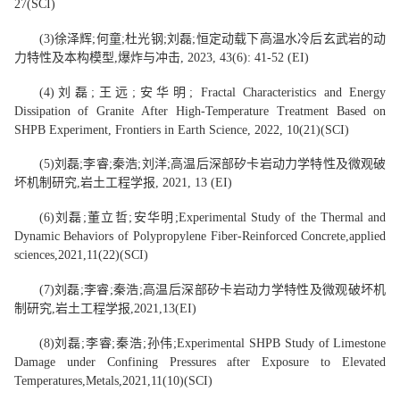
27
(
SCI
)
(3)
徐泽辉
;
何童
;
杜光钢
;
刘磊
;
恒定动载下高温水冷后玄武岩的动
力特性及本构模型
,
爆炸与冲击
, 2023, 43(6): 41-52 (EI)
(4)
刘磊
;
王远
;
安华明
; Fractal Characteristics and Energy
Dissipation of Granite After High-Temperature Treatment Based on
SHPB Experiment, Frontiers in Earth Science, 2022, 10(21)
(
SCI
)
(5)
刘磊
;
李睿
;
秦浩
;
刘洋
;
高温后深部矽卡岩动力学特性及微观破
坏机制研究
,
岩土工程学报
, 2021, 13 (
EI
)
(
6
)
刘磊
;
董立哲
;
安华明
;
Experimental Study of the Thermal and
Dynamic Behaviors of Polypropy
lene Fiber-Reinforced Concrete,
applied
sciences
,2021,
11(22)
(
SCI
)
(
7
)
刘磊
;
李睿
;
秦浩
;
高温后深部矽卡岩动力学特性及微观破坏机
制研究
,
岩土工程学报
,2021,13
(
EI
)
(
8
)
刘磊
;
李睿
;
秦浩
;
孙伟
;
Experimental SHPB Study of Limestone
Damage under Confining Pressures after Exp
osure to Elevated
Temperatures,
Metals
,2021,11(10)
(
SCI
)