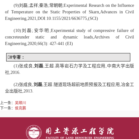
(
9
)
刘磊
;
孟祥
;
秦浩
;
常朝朝
;
Experimental Research on the Influence
of Temperature on the Static Properties of Skarn,
Advances in Civil
Engineering,
202
1
,
DOI
:
10.1155/2021/6636775
,
(
SCI
)
(
10
)
刘磊
;
安华明
;
Experimental study of compressive failure of
concrete
under static and dynamic loads,
Archives of Civil
Engineering
,2020,
66(3): 427-441 (
EI
)

8
专著
：
(
1
)
张成良
,
刘
磊
,王
超
.高等岩石力学
及工程应用
,中南大学
出版
社
,
201
6
.
(
2
)
张成良
,
刘
磊
,王
超.
隧道
现场超前
地质
预报及工程应用
,冶金
工
业出版社
,
2
01
3
.
上一条：
吴顺川
下一条：
侯克鹏