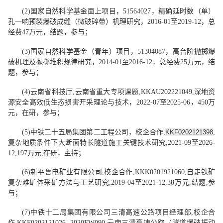
(2)
国家自然科学基金面上项目，
51564027
，精确延时数（单）
孔一响预裂爆破成缝（微破碎带）机理研究，
2016-
01
至
2019-
12
，总
经费
47
万元，
结题
，参与
；
(3)
国家自然科学基金（青年）项目，
51304087
，高台阶抛掷爆
破机理及抛掷堆积规律研究，
2014-
01
至
2016-
12
，总经费
25
万元，结
题
，参与
；
(
4
)
云南省科技厅
,
云南省重大专项课题
,KKAU202221049,
深地资
源安全高效低生态损害开采理论与技术
，
2022-07
至
2025-06
，
450
万
元
，
在研
，
参与
；
(
5
)
中铁二十五局集团第二工程公司
，
校企合作
,
KKF0202121398
,
复杂地质条件下大断面特长隧道施工关键技术研究
,2021-09
至
202
6
-
12,197
万元
,
在研
，
主持
；
(
6
)
新平鲁电矿业有限公司
,
校企合作
,KKK0201921060,
自走铁矿
复杂难矿体采矿方法与工艺研究
,2019-04
至
2021-12,38
万元
,
结题
,
参
与
；
(
7
)
中铁十二局集团有限公司三清高速公路项目经理部
,
校企合
作
,KKF0202121026, 2020FW090,
云南三清高速公路（隧道爆破振动