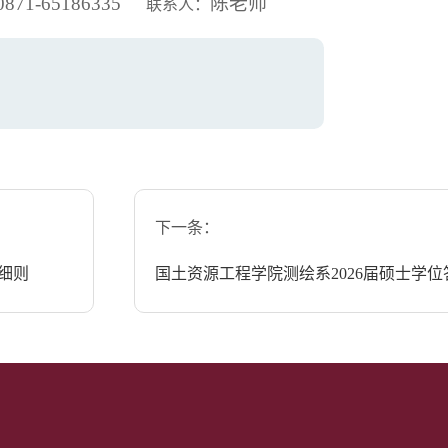
0871-65186335
陈老师
联系人：
下一条：
细则
国土资源工程学院测绘系2026届硕士学