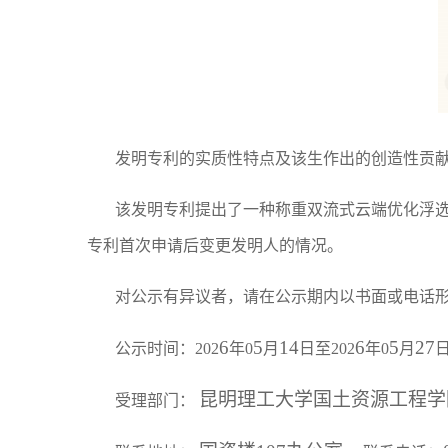
发明专利的实质性特点及该生作出的创造性贡
该发明专利提出了一种称重双流式云端优化浮
专利首次申请后变更发明人的情况。
对公示有异议者，请在公示期内以书面或电话
6
5
1
4
6
5
2
7
公示时间：202
年0
月
日至202
年0
月
昆明理工大学国土资源工程学
受理部门： 