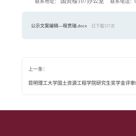
国资楼
107
办公室
联系地址： 
联系电话：
公示文案编辑---程贯瑞.docx
已下载
337
次
上一条：
昆明理工大学国土资源工程学院研究生奖学金评审