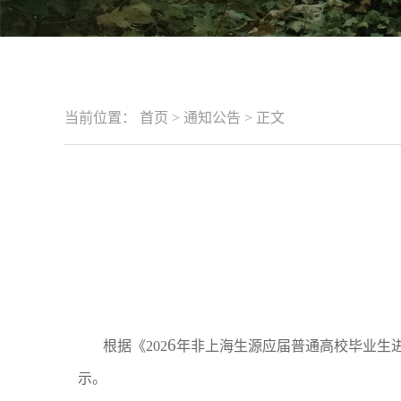
当前位置：
首页
>
通知公告
>
正文
6
根据《202
年非上海生源应届普通高校毕业生
示。