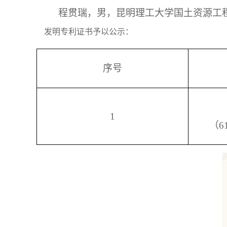
程贯瑞，
男，昆明理工大学国土资源工
发明专利证书予以公示：
序号
1
（
6