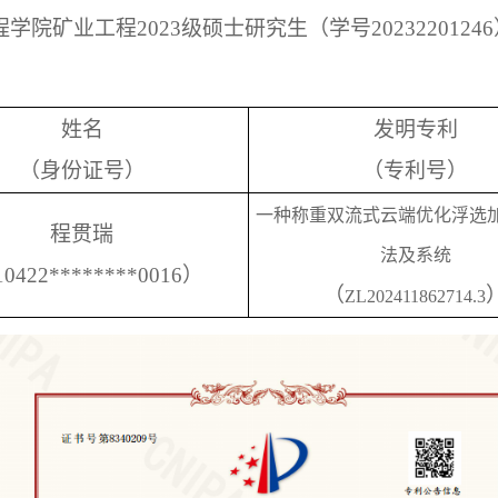
程学院矿业工程
2023
级硕士研究生
（学号
20232201246
姓名
发明专利
（身份证号）
（专利号）
一种称重双流式云端优化浮选
程贯瑞
法及系统
10
422
*******
*
0016
）
（
ZL202411862714.3