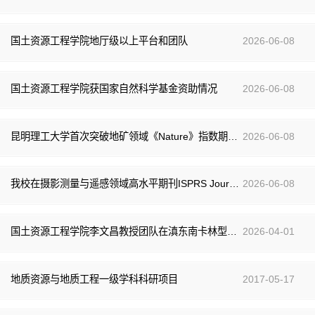
国土资源工程学院地厅级以上平台和团队
2026-06-08
国土资源工程学院获国家自然科学基金资助情况
2026-06-08
昆明理工大学首次突破地矿领域《Nature》指数期刊-GCA：用“同位素指纹”破解斑岩钼矿成因之谜
2026-06-08
我校在摄影测量与遥感领域高水平期刊ISPRS Journal of Photogrammetry and Remote Sensing发表多模态匹配研究新成果
2026-06-08
国土资源工程学院李文昌教授团队在滇东南卡林型金矿研究获突破性进展
2026-04-01
地质资源与地质工程一级学科科研项目
2017-05-17